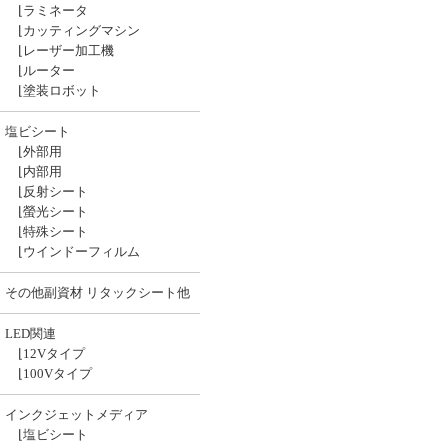
⌊
ラミネータ
⌊
カッティングマシン
⌊
レーザー加工機
⌊
ルーター
⌊
塗装ロボット
塩ビシート
⌊
外部用
⌊
内部用
⌊
反射シート
⌊
螢光シート
⌊
特殊シート
⌊
ウインドーフィルム
その他副資材 リタックシート他
LED関連
⌊
12Vタイプ
⌊
100Vタイプ
インクジェットメディア
⌊
塩ビシート