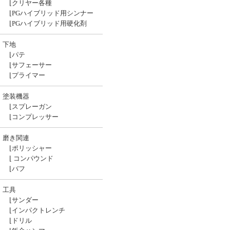
⌊
クリヤー各種
⌊
PGハイブリッド用シンナー
⌊
PGハイブリッド用硬化剤
下地
⌊
パテ
⌊
サフェーサー
⌊
プライマー
塗装機器
⌊
スプレーガン
⌊
コンプレッサー
磨き関連
⌊
ポリッシャー
⌊
コンパウンド
⌊
バフ
工具
⌊
サンダー
⌊
インパクトレンチ
⌊
ドリル