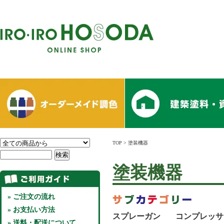
TOP
>
塗装機器
塗装機器
» ご注文の流れ
» お支払い方法
スプレーガン
コンプレッサ
» 送料・配送について