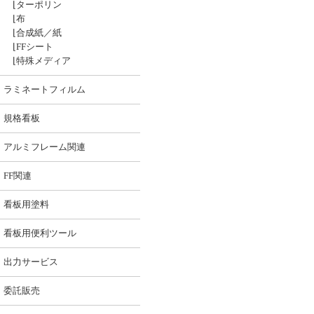
⌊
ターポリン
⌊
布
⌊
合成紙／紙
⌊
FFシート
⌊
特殊メディア
ラミネートフィルム
規格看板
アルミフレーム関連
FF関連
看板用塗料
看板用便利ツール
出力サービス
委託販売