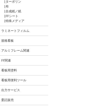
⌊
ターポリン
⌊
布
⌊
合成紙／紙
⌊
FFシート
⌊
特殊メディア
ラミネートフィルム
規格看板
アルミフレーム関連
FF関連
看板用塗料
看板用便利ツール
出力サービス
委託販売