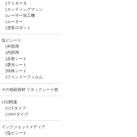
⌊
ラミネータ
⌊
カッティングマシン
⌊
レーザー加工機
⌊
ルーター
⌊
塗装ロボット
塩ビシート
⌊
外部用
⌊
内部用
⌊
反射シート
⌊
螢光シート
⌊
特殊シート
⌊
ウインドーフィルム
その他副資材 リタックシート他
LED関連
⌊
12Vタイプ
⌊
100Vタイプ
インクジェットメディア
⌊
塩ビシート