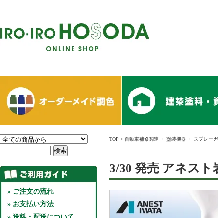
TOP
>
自動車補修関連
・
塗装機器
・
スプレーガ
3/30 発売 アネス
» ご注文の流れ
» お支払い方法
» 送料・配送について