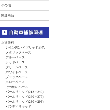
その他
関連商品
上塗塗料
⌊
レタンPGハイブリッド原色
⌊
メタリックベース
⌊
ブルーベース
⌊
レッドベース
⌊
グリーンベース
⌊
ホワイトベース
⌊
ブラックベース
⌊
エローベース
⌊
その他のベース
⌊
パールリキッド(212～249)
⌊
パールリキッド(260～277)
⌊
パールリキッド(280～293)
⌊
パラディリキッド