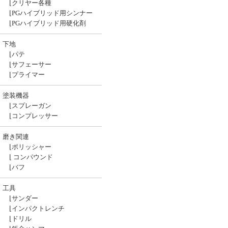
⌊
クリヤー各種
⌊
PGハイブリッド用シンナー
⌊
PGハイブリッド用硬化剤
下地
⌊
パテ
⌊
サフェーサー
⌊
プライマー
塗装機器
⌊
スプレーガン
⌊
コンプレッサー
磨き関連
⌊
ポリッシャー
⌊
コンパウンド
⌊
バフ
工具
⌊
サンダー
⌊
インパクトレンチ
⌊
ドリル