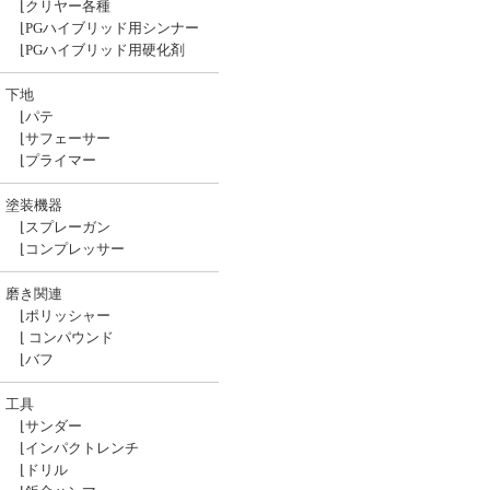
⌊
クリヤー各種
⌊
PGハイブリッド用シンナー
⌊
PGハイブリッド用硬化剤
下地
⌊
パテ
⌊
サフェーサー
⌊
プライマー
塗装機器
⌊
スプレーガン
⌊
コンプレッサー
磨き関連
⌊
ポリッシャー
⌊
コンパウンド
⌊
バフ
工具
⌊
サンダー
⌊
インパクトレンチ
⌊
ドリル