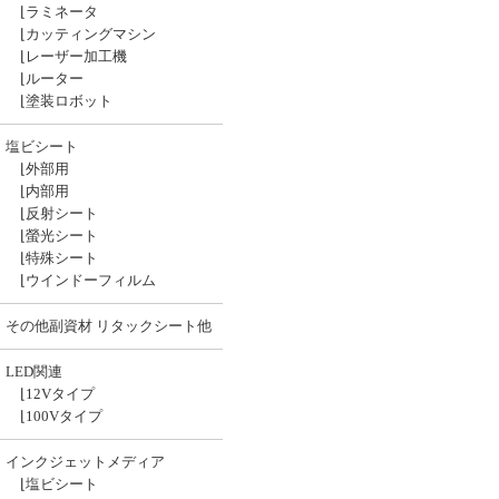
⌊
ラミネータ
⌊
カッティングマシン
⌊
レーザー加工機
⌊
ルーター
⌊
塗装ロボット
塩ビシート
⌊
外部用
⌊
内部用
⌊
反射シート
⌊
螢光シート
⌊
特殊シート
⌊
ウインドーフィルム
その他副資材 リタックシート他
LED関連
⌊
12Vタイプ
⌊
100Vタイプ
インクジェットメディア
⌊
塩ビシート