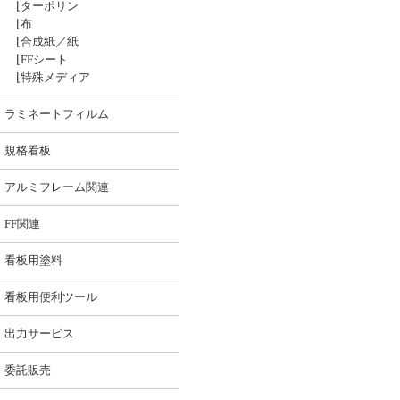
⌊
ターポリン
⌊
布
⌊
合成紙／紙
⌊
FFシート
⌊
特殊メディア
ラミネートフィルム
規格看板
アルミフレーム関連
FF関連
看板用塗料
看板用便利ツール
出力サービス
委託販売