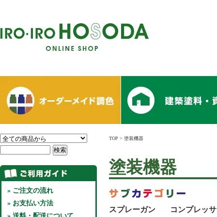
TOP
>
塗装機器
塗装機器
» ご注文の流れ
» お支払い方法
スプレーガン
コンプレッサ
» 送料・配送について