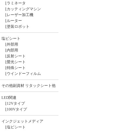
⌊
ラミネータ
⌊
カッティングマシン
⌊
レーザー加工機
⌊
ルーター
⌊
塗装ロボット
塩ビシート
⌊
外部用
⌊
内部用
⌊
反射シート
⌊
螢光シート
⌊
特殊シート
⌊
ウインドーフィルム
その他副資材 リタックシート他
LED関連
⌊
12Vタイプ
⌊
100Vタイプ
インクジェットメディア
⌊
塩ビシート