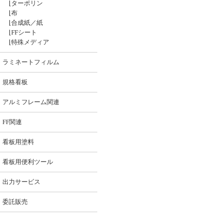
⌊
ターポリン
⌊
布
⌊
合成紙／紙
⌊
FFシート
⌊
特殊メディア
ラミネートフィルム
規格看板
アルミフレーム関連
FF関連
看板用塗料
看板用便利ツール
出力サービス
委託販売