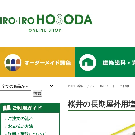
TOP
>
看板・サイン
・
塩ビシート
・
外部用
桜井の長期屋外用塩
» ご注文の流れ
» お支払い方法
» 送料・配送について