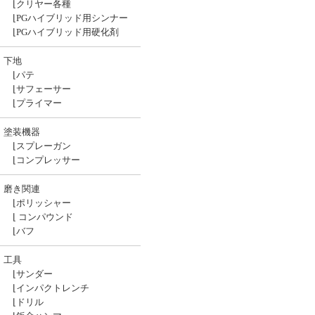
⌊
クリヤー各種
⌊
PGハイブリッド用シンナー
⌊
PGハイブリッド用硬化剤
下地
⌊
パテ
⌊
サフェーサー
⌊
プライマー
塗装機器
⌊
スプレーガン
⌊
コンプレッサー
磨き関連
⌊
ポリッシャー
⌊
コンパウンド
⌊
バフ
工具
⌊
サンダー
⌊
インパクトレンチ
⌊
ドリル