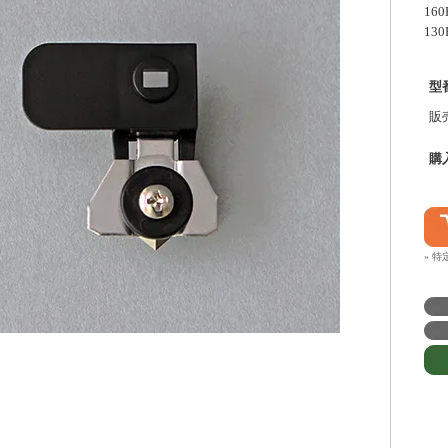
160
130
型
販
購
» 