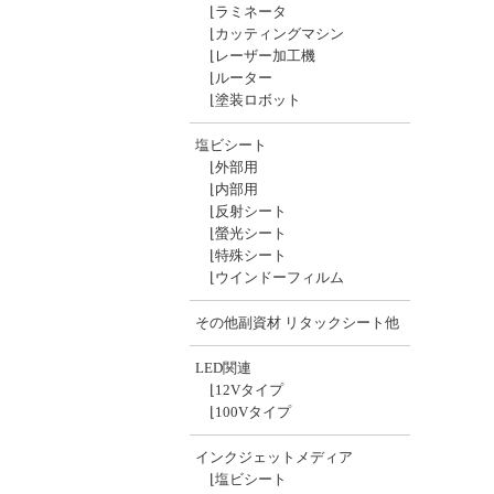
⌊
ラミネータ
⌊
カッティングマシン
⌊
レーザー加工機
⌊
ルーター
⌊
塗装ロボット
塩ビシート
⌊
外部用
⌊
内部用
⌊
反射シート
⌊
螢光シート
⌊
特殊シート
⌊
ウインドーフィルム
その他副資材 リタックシート他
LED関連
⌊
12Vタイプ
⌊
100Vタイプ
インクジェットメディア
⌊
塩ビシート