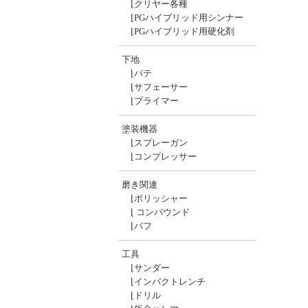
⌊
クリヤー各種
⌊
PGハイブリッド用シンナー
⌊
PGハイブリッド用硬化剤
下地
⌊
パテ
⌊
サフェーサー
⌊
プライマー
塗装機器
⌊
スプレーガン
⌊
コンプレッサー
磨き関連
⌊
ポリッシャー
⌊
コンパウンド
⌊
バフ
工具
⌊
サンダー
⌊
インパクトレンチ
⌊
ドリル