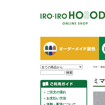
TOP
>
看板
ミ
» ご注文の流れ
» お支払い方法
» 送料・配送について