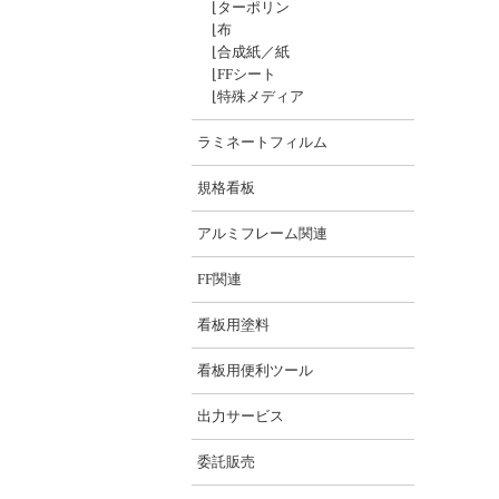
⌊
ターポリン
⌊
布
⌊
合成紙／紙
⌊
FFシート
⌊
特殊メディア
ラミネートフィルム
規格看板
アルミフレーム関連
FF関連
看板用塗料
看板用便利ツール
出力サービス
委託販売