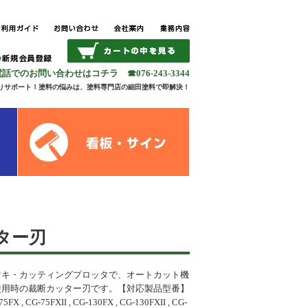
話でのお問い合わせはコチラ ☎076-243-3344
りサポート！塗料の悩みは、塗料専門店の細田塗料で即解決！
ター刃
マキ・カッティングプロッタで、オートカット機
使用時の裁断カッター刃です。【対応製品型番】
75FX , CG-75FXII , CG-130FX , CG-130FXII , CG-