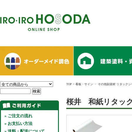
TOP
>
看板・サイン
・
その他副資材 リタックシ
桜井 和紙リタック 
» ご注文の流れ
» お支払い方法
» 送料・配送について