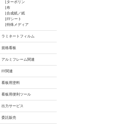
⌊
ターポリン
⌊
布
⌊
合成紙／紙
⌊
FFシート
⌊
特殊メディア
ラミネートフィルム
規格看板
アルミフレーム関連
FF関連
看板用塗料
看板用便利ツール
出力サービス
委託販売