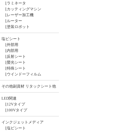
⌊
ラミネータ
⌊
カッティングマシン
⌊
レーザー加工機
⌊
ルーター
⌊
塗装ロボット
塩ビシート
⌊
外部用
⌊
内部用
⌊
反射シート
⌊
螢光シート
⌊
特殊シート
⌊
ウインドーフィルム
その他副資材 リタックシート他
LED関連
⌊
12Vタイプ
⌊
100Vタイプ
インクジェットメディア
⌊
塩ビシート