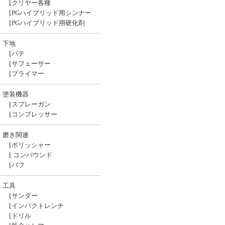
⌊
クリヤー各種
⌊
PGハイブリッド用シンナー
⌊
PGハイブリッド用硬化剤
下地
⌊
パテ
⌊
サフェーサー
⌊
プライマー
塗装機器
⌊
スプレーガン
⌊
コンプレッサー
磨き関連
⌊
ポリッシャー
⌊
コンパウンド
⌊
バフ
工具
⌊
サンダー
⌊
インパクトレンチ
⌊
ドリル