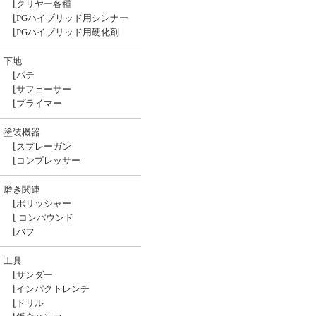
⌊
クリヤー各種
⌊
PGハイブリッド用シンナー
⌊
PGハイブリッド用硬化剤
下地
⌊
パテ
⌊
サフェーサー
⌊
プライマー
塗装機器
⌊
スプレーガン
⌊
コンプレッサー
磨き関連
⌊
ポリッシャー
⌊
コンパウンド
⌊
バフ
工具
⌊
サンダー
⌊
インパクトレンチ
⌊
ドリル