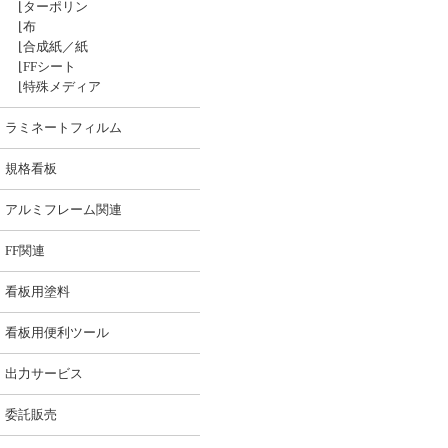
⌊
ターポリン
⌊
布
⌊
合成紙／紙
⌊
FFシート
⌊
特殊メディア
ラミネートフィルム
規格看板
アルミフレーム関連
FF関連
看板用塗料
看板用便利ツール
出力サービス
委託販売