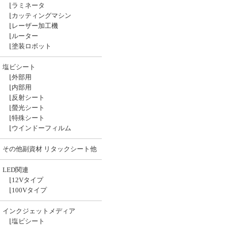
⌊
ラミネータ
⌊
カッティングマシン
⌊
レーザー加工機
⌊
ルーター
⌊
塗装ロボット
塩ビシート
⌊
外部用
⌊
内部用
⌊
反射シート
⌊
螢光シート
⌊
特殊シート
⌊
ウインドーフィルム
その他副資材 リタックシート他
LED関連
⌊
12Vタイプ
⌊
100Vタイプ
インクジェットメディア
⌊
塩ビシート